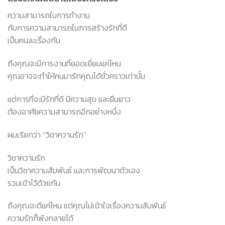
ความสามารถในการทำงาน
กับการความสามารถในการสร้างรักที่ดี
เป็นคนละเรื่องกัน
ถึงคุณจะมีการงานที่ยอดเยี่ยมแค่ไหน
คุณอาจจะทำให้คนมารักคุณได้ชั่วคราวเท่านั้น
แต่การที่จะมีรักที่ดี มีความสุข และยืนยาว
ต้องอาศัยความสามารถอีกอย่างหนึ่ง
ผมเรียกว่า
“
วิชาความรัก
”
วิชาความรัก
เป็นวิชาความสัมพันธ์ และการพัฒนาตัวเอง
รวมเข้าไว้ด้วยกัน
ถึงคุณจะดีแค่ไหน แต่คุณไม่เข้าใจเรื่องความสัมพันธ์
ความรักก็พังทลายได้