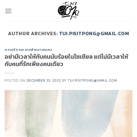
Skip
to
content
AUTHOR ARCHIVES:
TUI.PISITPONG@GMAIL.COM
ความรัก และการพัฒนาตนเอง
อย่ามีเวลาให้กับคนนับร้อยในโซเชียล แต่ไม่มีเวลาให้
กับคนที่รักเพียงคนเดียว
POSTED ON
DECEMBER 23, 2022
BY
TUI.PISITPONG@GMAIL.COM