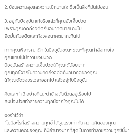
2.
ป้อนความสุขและความเบิกบานใจ ซึ่งเป็นสิ่งที่มันไม่ชอบ
3.
อยู่กับปัจจุบัน แท้จริงแล้วที่คุณยังเจ็บปวด
เพราะคุณคิดถึงอดีตกับอนาคตมากเกินไป
ยึดมั่นกับอดีตและกังวลอนาคตมากเกินไป
หากคุณพิจารณาดีๆ ในปัจจุบันขณะ ขณะที่คุณกำลังหายใจ
คุณแทบไม่มีความเจ็บปวด
ปัจจุบันสร้างความเจ็บปวดให้คุณได้น้อยมาก
คุณทุกข์จากในความคิดถึงอดีตกับอนาคตของคุณ
ให้คุณตัดวงจรเวลาออกไป แล้วอยู่กับปัจจุบัน
คิดและทำ
3
อย่างที่แนะนำข้างต้นนี้วนอยู่เรื่อยไป
สิ่งนี้จะช่วยทำลายความทุกข์จากใจคุณไปได้
จงจำไว้ว่า
“
ไม่มีอะไรที่สร้างความทุกข์ ได้รุนแรงเท่ากับ ความคิดของคุณ
และความคิดของคุณ ก็มีอำนาจมากที่สุด ในการทำลายความทุกข์นั้น
”