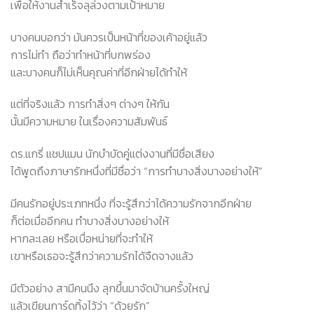
เพื่อให้งานสำเร็จลุล่วงตามเป้าหมาย
บางคนบอกว่า มันควรเป็นหน้าที่ของเค้าอยู่แล้ว
การไม่ทำ ถือว่าทำหน้าที่บกพร่อง
และบางคนก็ไม่เห็นคุณค่าที่อีกฝ่ายได้ทำให้
แต่ที่จริงแล้ว การทำสิ่งๆ ต่างๆ ให้กัน
นั้นมีความหมาย ในเรื่องความสัมพันธ์
ดร.แกรี่ แชปแมน นักบำบัดคู่แต่งงานที่มีชื่อเสียง
ได้พูดถึงภาษารักหนึ่งที่มีชื่อว่า
“
การทำบางสิ่งบางอย่างให้
”
มีคนรักอยู่ประเภทหนึ่ง ที่จะรู้สึกว่าได้ความรักจากอีกฝ่าย
ก็ต่อเมื่ออีกคน ทำบางสิ่งบางอย่างให้
หากละเลย หรือเบื่อหน่ายที่จะทำให้
เขาหรือเธอจะรู้สึกว่าความรักได้จืดจางแล้ว
มีตัวอย่าง สามีคนนึง ลุกขึ้นมาจัดบ้านครั้งใหญ่
แล้วเขียนการ์ดทิ้งไว้ว่า
“
ด้วยรัก
”