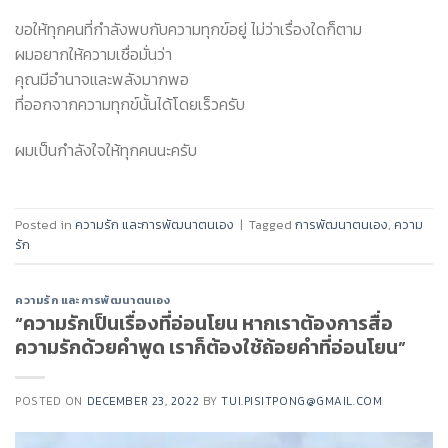
ขอให้ทุกคนที่กำลังพบกับความทุกข์อยู่ ไม่ว่าเรื่องใดก็ตาม
ผมอยากให้ความเชื่อมั่นว่า
คุณมีอำนาจและพลังมากพอ
ที่ออกจากความทุกข์นั้นได้โดยเร็วครับ
ผมเป็นกำลังใจให้ทุกคนนะครับ
Posted in
ความรัก และการพัฒนาตนเอง
|
Tagged
การพัฒนาตนเอง
,
ความ
รัก
ความรัก และการพัฒนาตนเอง
“ความรักเป็นเรื่องที่อ่อนโยน หากเราต้องการสื่อ
ความรักด้วยคำพูด เราก็ต้องใช้ถ้อยคำที่อ่อนโยน”
POSTED ON
DECEMBER 23, 2022
BY
TUI.PISITPONG@GMAIL.COM