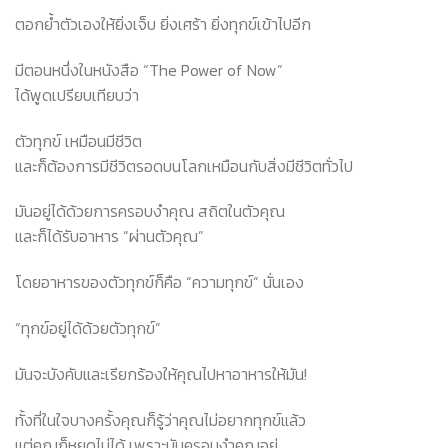
ตอกย้ำตัวเองให้ยิ่งเจ็บ ยิ่งเศร้า ยิ่งทุกข์เข้าไปอีก
มีตอนหนึ่งในหนังสือ
“The Power of Now”
ได้พูดเปรียบเทียบว่า
ตัวทุกข์ เหมือนมีชีวิต
และก็ต้องการมีชีวิตรอดบนโลกเหมือนกับสิ่งมีชีวิตทั่วไป
มันอยู่ได้ด้วยการครอบงำคุณ สถิตในตัวคุณ
และก็ได้รับอาหาร
“
ผ่านตัวคุณ
”
โดยอาหารของตัวทุกข์ก็คือ
“
ความทุกข์
”
นั่นเอง
“
ทุกข์อยู่ได้ด้วยตัวทุกข์
”
มันจะบังคับและเรียกร้องให้คุณไปหาอาหารให้มัน!
ทั้งที่ในใจบางครั้งคุณก็รู้ว่าคุณไม่อยากทุกข์แล้ว
แต่คุณก็หยุดไม่ได้ เพราะมันครอบงำคุณอยู่