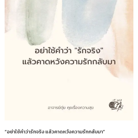
“
อย่าใช้คำว่ารักจริง แล้วคาดหวังความรักกลับมา”