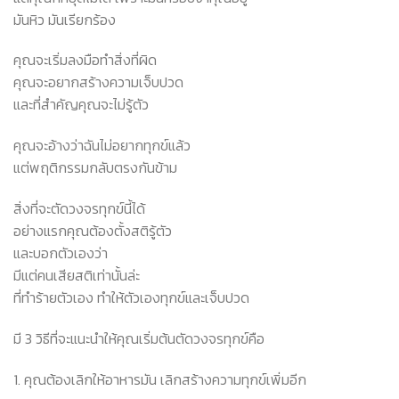
มันหิว มันเรียกร้อง
คุณจะเริ่มลงมือทำสิ่งที่ผิด
คุณจะอยากสร้างความเจ็บปวด
และที่สำคัญคุณจะไม่รู้ตัว
คุณจะอ้างว่าฉันไม่อยากทุกข์แล้ว
แต่พฤติกรรมกลับตรงกันข้าม
สิ่งที่จะตัดวงจรทุกข์นี้ได้
อย่างแรกคุณต้องตั้งสติรู้ตัว
และบอกตัวเองว่า
มีแต่คนเสียสติเท่านั้นล่ะ
ที่ทำร้ายตัวเอง ทำให้ตัวเองทุกข์และเจ็บปวด
มี
3
วิธีที่จะแนะนำให้คุณเริ่มต้นตัดวงจรทุกข์คือ
1.
คุณต้องเลิกให้อาหารมัน เลิกสร้างความทุกข์เพิ่มอีก