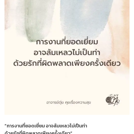
“
การงานที่ยอดเยี่ยม อาจล้มเหลวไม่เป็นท่า
ด้วยรักที่ผิดพลาดเพียงครั้งเดียว”