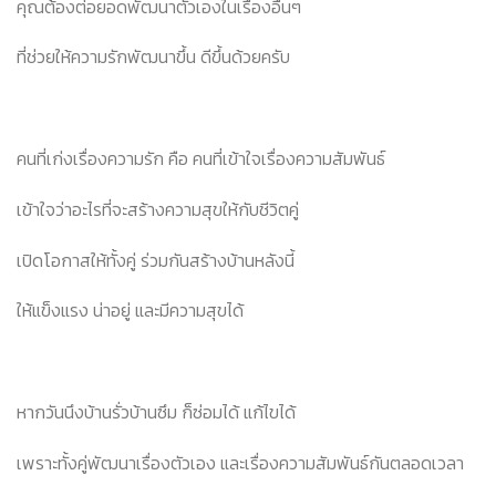
คุณต้องต่อยอดพัฒนาตัวเองในเรื่องอื่นๆ
ที่ช่วยให้ความรักพัฒนาขึ้น ดีขึ้นด้วยครับ
คนที่เก่งเรื่องความรัก คือ คนที่เข้าใจเรื่องความสัมพันธ์
เข้าใจว่าอะไรที่จะสร้างความสุขให้กับชีวิตคู่
เปิดโอกาสให้ทั้งคู่ ร่วมกันสร้างบ้านหลังนี้
ให้แข็งแรง น่าอยู่ และมีความสุขได้
หากวันนึงบ้านรั่วบ้านซึม ก็ซ่อมได้ แก้ไขได้
เพราะทั้งคู่พัฒนาเรื่องตัวเอง และเรื่องความสัมพันธ์กันตลอดเวลา