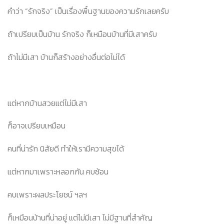
คำว่า “รักจริง” เป็นเรื่องพื้นฐานของความรักเลยครับ
ถ้าเปรียบเป็นบ้าน รักจริง ก็เหมือนบ้านที่มีเสาครับ
ถ้าไม่มีเสา บ้านก็สร้างอย่างอื่นต่อไม่ได้
แต่หากบ้านสวยแต่ไม่มีเสา
ก็อาจเปรียบเหมือน
คนที่น่ารัก นิสัยดี ทำให้เรามีความสุขได้
แต่หากมาเพราะหลอกกัน คบซ้อน
คบเพราะผลประโยชน์ ฯลฯ
ก็เหมือนบ้านที่น่าอยู่ แต่ไม่มีเสา ไม่มีฐานที่สำคัญ