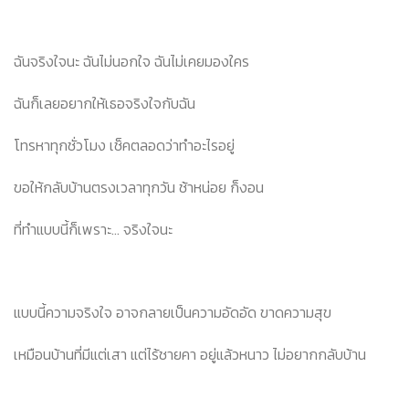
ฉันจริงใจนะ ฉันไม่นอกใจ ฉันไม่เคยมองใคร
ฉันก็เลยอยากให้เธอจริงใจกับฉัน
โทรหาทุกชั่วโมง เช็คตลอดว่าทำอะไรอยู่
ขอให้กลับบ้านตรงเวลาทุกวัน ช้าหน่อย ก็งอน
ที่ทำแบบนี้ก็เพราะ… จริงใจนะ
แบบนี้ความจริงใจ อาจกลายเป็นความอัดอัด ขาดความสุข
เหมือนบ้านที่มีแต่เสา แต่ไร้ชายคา อยู่แล้วหนาว ไม่อยากกลับบ้าน